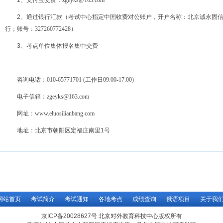
1、支付宝交费
：zgeyks@163.com
2、通过银行汇款（考试中心指定中国收费对公账户，开户名称：北京诚永固
行；账号
：327260772428）
3、考点单位集体报名集中交费
咨询电话：
010-65771701
(工作日09:00-17:00)
电子信箱：
zgeyks@163.com
网址：
www.eluosilianbang.com
地址：北京市朝阳区定福庄南里1号
网站首页
考试简介
考试通知
各地考点
成绩查询
俄语项目
关于我
京ICP备20028627号
北京对外教育科技中心版权所有