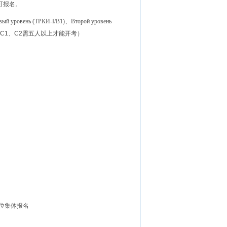
可报名。
ый уровень (ТРКИ-I/B1)、Второй уровень
С1、С2需五人以上才能开考）
位集体报名