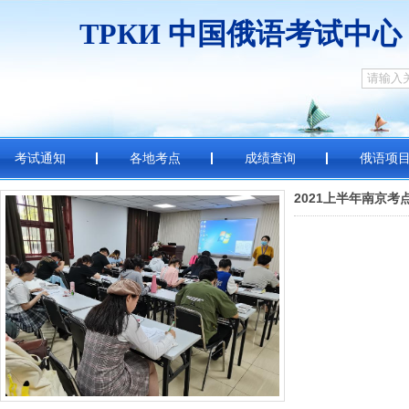
ТРКИ
中国俄
考试通知
各地考点
成绩查询
俄语项
2021上半年南京考