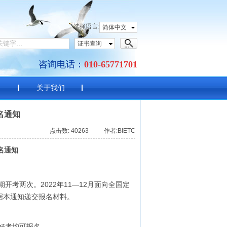
语考试中心
选择语言:
简体中文
证书查询
咨询电话：
010-65771701
目
关于我们
名通知
点击数: 40263 作者:BIETC
名通知
开考两次。2022年11—12月面向全国定
据本通知递交报名材料。
好者均可报名。