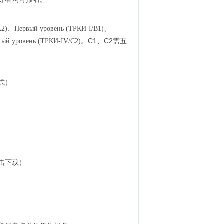
A2)、Первый уровень (ТРКИ-I/B1)、
。С1、С2
需五
тый уровень (TРКИ-IV/C2)
式）
击下载
）