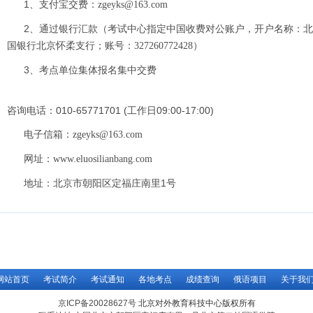
1、支付宝交费：
zgeyks@163.com
2、通过银行汇款（考试中心指定中国收费对公账户，开户名称：
国银行北京怀柔支行；账号：
）
327260772428
3、考点单位集体报名集中交费
咨询电话：
010-65771701 (工作日09:00-17:00)
电子信箱：
zgeyks@163.com
网址：
www.eluosilianbang.com
地址：北京市朝阳区定福庄南里1号
网站首页
考试简介
考试通知
各地考点
成绩查询
俄语项目
关于我
京ICP备20028627号
北京对外教育科技中心版权所有