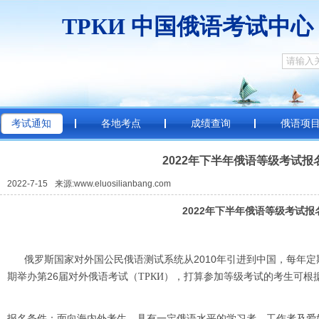
ТРКИ
中国俄
考试通知
各地考点
成绩查询
俄语项
2022年下半年俄语等级考试报
2022-7-15
来源:www.eluosilianbang.com
2022
年下半年俄语等级考试报
俄罗斯国家对外国公民俄语测试系统从2010年引进到中国，每年定期
期举办第26届对外俄语考试
，打算参加等级考试的考生可根
（ТРКИ）
报名条件：面向海内外考生，具有一定俄语水平的学习者、工作者及爱