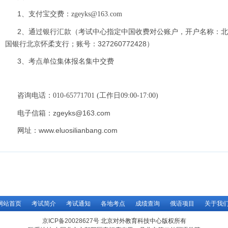
1、支付宝交费：
zgeyks@163.com
2、通过银行汇款（考试中心指定中国收费对公账户，开户名称：
国银行北京怀柔支行；账号：327260772428）
3、考点单位集体报名集中交费
咨询电话：
010-65771701 (工作日09:00-17:00)
电子信箱：zgeyks@163.com
网址：www.eluosilianbang.com
网站首页
考试简介
考试通知
各地考点
成绩查询
俄语项目
关于我
京ICP备20028627号
北京对外教育科技中心版权所有