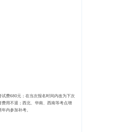
试费680元；在当次报名时间内改为下次
者费用不退；西北、华南、西南等考点增
两年内参加补考。