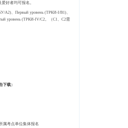
及爱好者均可报名。
ТБУ/A2)、Первый уровень (ТРКИ-I/B1)、
вертый уровень (TРКИ-IV/C2。（С1、С2需
击下载
）
在所属考点单位集体报名