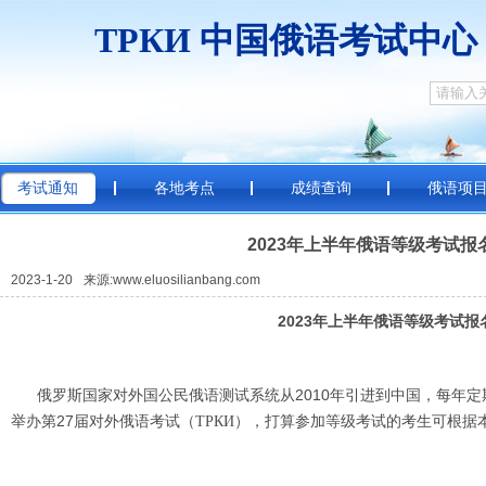
ТРКИ
中国俄
考试通知
各地考点
成绩查询
俄语项
2023年上半年俄语等级考试报
2023-1-20
来源:www.eluosilianbang.com
2023
年
上
半年俄语等级考试报
俄罗斯国家对外国公民俄语测试系统从2010年引进到中国，每年定期
举办第27届对外俄语考试
打算参加等级考试的考生可根据
（ТРКИ），