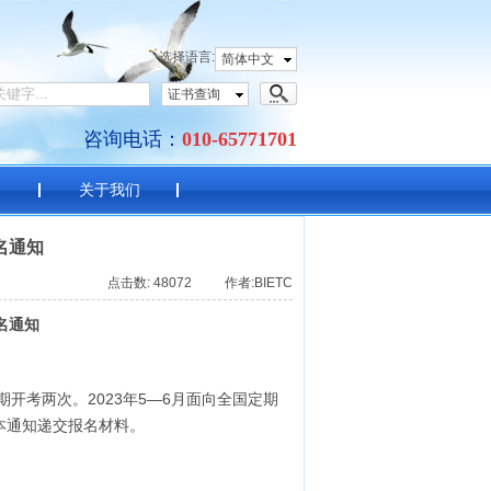
语考试中心
选择语言:
简体中文
证书查询
咨询电话：
010-65771701
目
关于我们
名通知
点击数: 48072 作者:BIETC
名通知
开考两次。2023年5—6月面向全国定期
本通知递交报名材料。