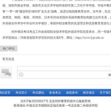
校、洛阳市财会学校、洛阳市文化艺术学校和洛阳市第二卫生中等学校。学校不断
务“一带一路”建设和区域经济“走出去”战略，促进沿线国家教育合作。近年来，先
来西亚、韩国、泰国、菲律宾、日本等20余所国外高校和教育机构建立合作关系，
外高校合作举办中外合作办学项目，将国外职业教育的先进理念和优质教育资源引
对外俄语考试考点工作由洛阳职业技术学院外国语学院负责承办，同一等级考
术学院地址：河南省洛阳市伊滨区科技大道6号，网址
：https://www.lypt.edu.cn
热门评论
暂无信息
网站首页
考试简介
考试通知
各地考点
成绩查询
俄语项目
关于我
京ICP备20028627号
北京对外教育科技中心版权所有
联系地址:中国北京市朝阳区定福庄南里一号北京第二外国语学院