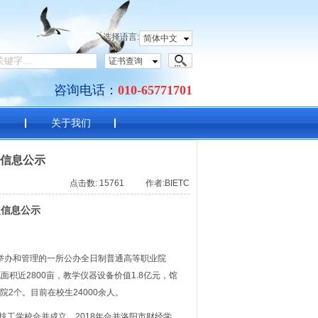
语考试中心
选择语言:
简体中文
证书查询
咨询电话：
010-65771701
目
关于我们
点信息公示
点击数: 15761 作者:BIETC
点信息公示
举办和管理的一所公办全日制普通高等职业院
积近2800亩，教学仪器设备价值1.8亿元，馆
院2个。目前在校生24000余人。
技工学校合并成立，2018年合并洛阳市财经学