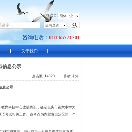
语考试中心
选择语言:
简体中文
证书查询
咨询电话：
010-65771701
目
关于我们
点信息公示
点击数: 14820 作者:未知
信息公示
京对外教育科技中心达成共识，确定包头市第六中学为
外俄语考试相关工作。该考点为内蒙古自治区第一个
过60年的发展，现已成为一所教育教学质量逐年