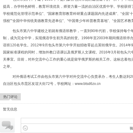
提高，办学特色鲜明，教育环境优良，师资力量一流的自治区优质中学。学校获得了“
学校规范化管理示范单位”、“国家教育部教育科研重点课题国内先进成果”、“全国‘
强校”“全国中华传统美德教育先进单位”、“中国青少年科普教育基地”、“全国艺术教
包头市第六中学建校之初就有俄语班教学，一直到90年代初，学校保持每个年
制，成为完全中学，实现俄语学生初升高的转变。1998年至2003年期间俄语班停
语班120名学生。2012年9月包头市第六中学开始招收零起点英转俄学生。201
国家标准课程的同时，增加外教口语课以及俄罗斯人文课程。2016年3月初包头
关事宜。目前，对外交流中心工作的重心就是留学俄罗斯的相关工作。这标志着包
之举。
对外俄语考试工作由包头市第六中学对外交流中心负责承办，考生人数达到2
自治区包头市昆区友谊大街72号，学校网址：www.btsd6zx.cn
热门评论
暂无信息