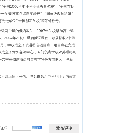
全国1000所中小学基础教育名校”、“全国首批
十一五’规划重点课题实验校”、“国家级教育科研百
育先进单位”“全国创新学校”等荣誉称号。
级两个班的俄语教学，1997年学校增加高中编
办。2004年在初中重启俄语课程，每届招收2个俄
4年9月，学校成立了俄语特色项目班，项目班在完成
六中成立了对外交流中心，专门负责学校对外联络相
头六中在创建俄语教育教学特色方面的又一创新
0人以上便可开考。包头市第六中学地址：内蒙古
发布评论
验证码：